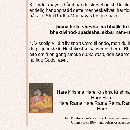
3. Under
maya
's bånd har du strevet og slitt til l
endelig har oppnådd dette menneskelivet, har ti
påkalle Shri Radha-Madhavas hellige navn.
jivana hoilo shesha, na bhajile hr
bhaktivinod-upadesha, ekbar nam-r
4. Visselig vil ditt liv snart være til ende, men du
deg i tjeneste til Hrishikesha, sansenes herre. 
alle om å en gang smake
nama-rasa
, den sødme
hellige Guds navn.
Hare Krishna Hare Krishna Krishna
Hare Hare
Hare Rama Hare Rama Rama Ra
Hare
Hare Krishna-samfundet Shri Chaitanya Sarasw
Online siden 1997 - http://dansk.scsmath.o