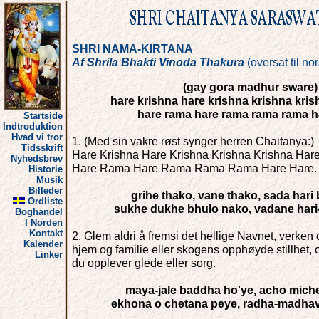
SHRI NAMA-KIRTANA
Af Shrila Bhakti Vinoda Thakura
(oversat til no
(gay gora madhur sware)
hare krishna hare krishna krishna kris
hare rama hare rama rama rama h
Startside
Indtroduktion
Hvad vi tror
1. (Med sin vakre røst synger herren Chaitanya:)
Tidsskrift
Hare Krishna Hare Krishna Krishna Krishna Hare
Nyhedsbrev
Hare Rama Hare Rama Rama Rama Hare Hare.
Historie
Musik
Billeder
grihe thako, vane thako, sada hari
Ordliste
sukhe dukhe bhulo nako, vadane hari
Boghandel
I Norden
Kontakt
2. Glem aldri å fremsi det hellige Navnet, verken
Kalender
hjem og familie eller skogens opphøyde stillhet
Linker
du opplever glede eller sorg.
maya-jale baddha ho'ye, acho miche
ekhona o chetana peye, radha-madhav